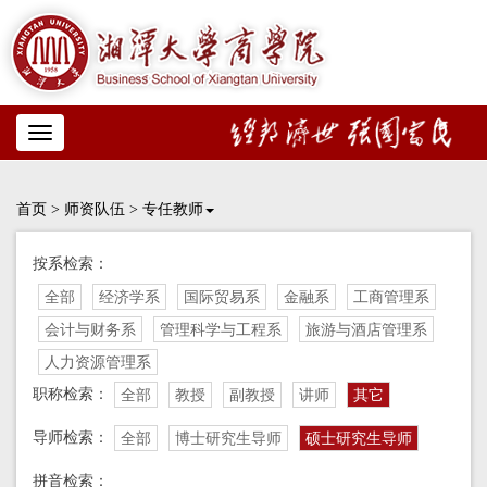
Toggle
navigation
首页
>
师资队伍
>
专任教师
按系检索：
全部
经济学系
国际贸易系
金融系
工商管理系
会计与财务系
管理科学与工程系
旅游与酒店管理系
人力资源管理系
职称检索：
全部
教授
副教授
讲师
其它
导师检索：
全部
博士研究生导师
硕士研究生导师
拼音检索：