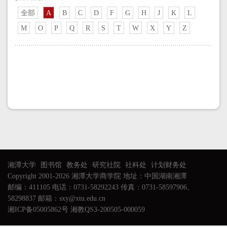
全部
A
B
C
D
F
G
H
J
K
L
M
O
P
Q
R
S
T
W
X
Y
Z
湘潭大学
图书馆
教务处
研究社院
社科处
计划财务处
Copyright 2001-2026 湘潭大学商学院 地址：中国湖南湘潭
邮编：411105 电话：0731-58292243 传真：0731-58597906、
58298837 邮箱：sxy@xtu.edu.cn
湘ICP备05005862号 湘教QS3-200505-000059