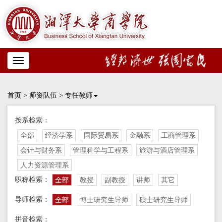
Toggle
navigation
首页
>
师资队伍
>
专任教师
按系检索：
全部
经济学系
国际贸易系
金融系
工商管理系
会计与财务系
管理科学与工程系
旅游与酒店管理系
人力资源管理系
职称检索：
全部
教授
副教授
讲师
其它
导师检索：
全部
博士研究生导师
硕士研究生导师
拼音检索：