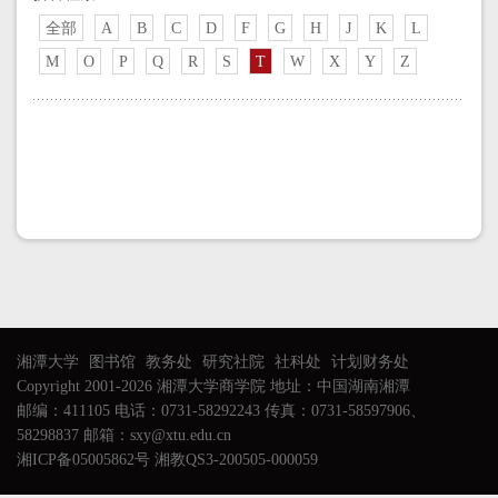
全部
A
B
C
D
F
G
H
J
K
L
M
O
P
Q
R
S
T
W
X
Y
Z
湘潭大学
图书馆
教务处
研究社院
社科处
计划财务处
Copyright 2001-2026 湘潭大学商学院 地址：中国湖南湘潭
邮编：411105 电话：0731-58292243 传真：0731-58597906、
58298837 邮箱：sxy@xtu.edu.cn
湘ICP备05005862号 湘教QS3-200505-000059