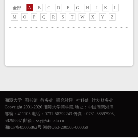
全部
A
B
C
D
F
G
H
J
K
L
M
O
P
Q
R
S
T
W
X
Y
Z
湘潭大学
图书馆
教务处
研究社院
社科处
计划财务处
Copyright 2001-2026 湘潭大学商学院 地址：中国湖南湘潭
邮编：411105 电话：0731-58292243 传真：0731-58597906、
58298837 邮箱：sxy@xtu.edu.cn
湘ICP备05005862号 湘教QS3-200505-000059