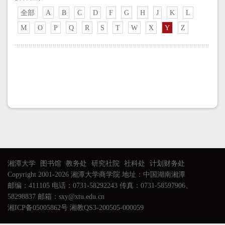
全部
A
B
C
D
F
G
H
J
K
L
M
O
P
Q
R
S
T
W
X
Y
Z
湘潭大学
图书馆
教务处
研究社院
社科处
计划财务处
Copyright 2001-2026 湘潭大学商学院 地址：中国湖南湘潭
邮编：411105 电话：0731-58292243 传真：0731-58597906、
58298837 邮箱：sxy@xtu.edu.cn
湘ICP备05005862号 湘教QS3-200505-000059