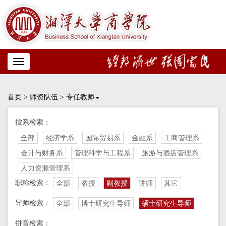
Toggle
navigation
首页
>
师资队伍
>
专任教师
按系检索：
全部
经济学系
国际贸易系
金融系
工商管理系
会计与财务系
管理科学与工程系
旅游与酒店管理系
人力资源管理系
职称检索：
全部
教授
副教授
讲师
其它
导师检索：
全部
博士研究生导师
硕士研究生导师
拼音检索：