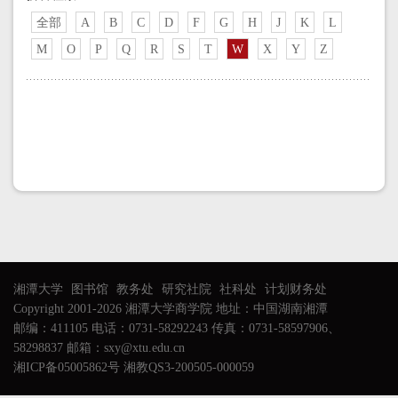
全部
A
B
C
D
F
G
H
J
K
L
M
O
P
Q
R
S
T
W
X
Y
Z
湘潭大学
图书馆
教务处
研究社院
社科处
计划财务处
Copyright 2001-2026 湘潭大学商学院 地址：中国湖南湘潭
邮编：411105 电话：0731-58292243 传真：0731-58597906、
58298837 邮箱：sxy@xtu.edu.cn
湘ICP备05005862号 湘教QS3-200505-000059