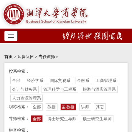
Toggle
navigation
首页
>
师资队伍
>
专任教师
按系检索：
全部
经济学系
国际贸易系
金融系
工商管理系
会计与财务系
管理科学与工程系
旅游与酒店管理系
人力资源管理系
职称检索：
全部
教授
副教授
讲师
其它
导师检索：
全部
博士研究生导师
硕士研究生导师
拼音检索：