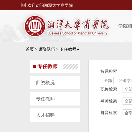

欢迎访问湘潭大学商学院
学院
首页
>
师资队伍
>
专任教师
专任教师
按系检索：
全部
经济学
师资概况
职称检索：
全
专任教师
导师检索：
全
拼音检索：
全
人才招聘