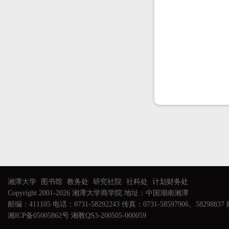
湘潭大学
图书馆
教务处
研究社院
社科处
计划财务处
Copyright 2001-2026 湘潭大学商学院 地址：中国湖南湘潭
邮编：411105 电话：0731-58292243 传真：0731-58597906、58298837 邮
湘ICP备05005862号 湘教QS3-200505-000059