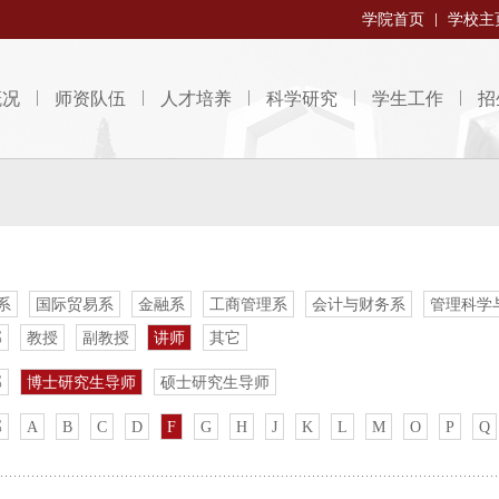
学院首页
学校主
概况
师资队伍
人才培养
科学研究
学生工作
招
系
国际贸易系
金融系
工商管理系
会计与财务系
管理科学
部
教授
副教授
讲师
其它
部
博士研究生导师
硕士研究生导师
部
A
B
C
D
F
G
H
J
K
L
M
O
P
Q