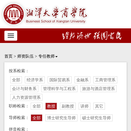
Toggle
navigation
首页
>
师资队伍
>
专任教师
按系检索：
全部
经济学系
国际贸易系
金融系
工商管理系
会计与财务系
管理科学与工程系
旅游与酒店管理系
人力资源管理系
职称检索：
全部
教授
副教授
讲师
其它
导师检索：
全部
博士研究生导师
硕士研究生导师
拼音检索：