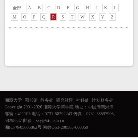
全部
A
B
C
D
F
G
H
J
K
L
M
O
P
Q
R
S
T
W
X
Y
Z
湘潭大学
图书馆
教务处
研究社院
社科处
计划财务处
Copyright 2001-2026 湘潭大学商学院 地址：中国湖南湘潭
邮编：411105 电话：0731-58292243 传真：0731-58597906、
58298837 邮箱：sxy@xtu.edu.cn
湘ICP备05005862号 湘教QS3-200505-000059