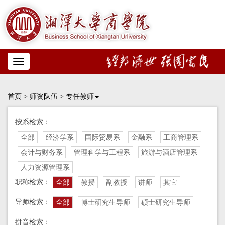
Toggle
navigation
首页
>
师资队伍
>
专任教师
按系检索：
全部
经济学系
国际贸易系
金融系
工商管理系
会计与财务系
管理科学与工程系
旅游与酒店管理系
人力资源管理系
职称检索：
全部
教授
副教授
讲师
其它
导师检索：
全部
博士研究生导师
硕士研究生导师
拼音检索：