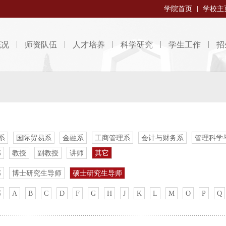
学院首页
学校主
概况
师资队伍
人才培养
科学研究
学生工作
招
系
国际贸易系
金融系
工商管理系
会计与财务系
管理科学
部
教授
副教授
讲师
其它
部
博士研究生导师
硕士研究生导师
部
A
B
C
D
F
G
H
J
K
L
M
O
P
Q