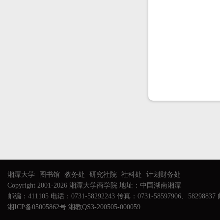
湘潭大学
图书馆
教务处
研究社院
社科处
计划财务处
Copyright 2001-2026 湘潭大学商学院 地址：中国湖南湘潭
邮编：411105 电话：0731-58292243 传真：0731-58597906、58298837 邮
湘ICP备05005862号 湘教QS3-200505-000059