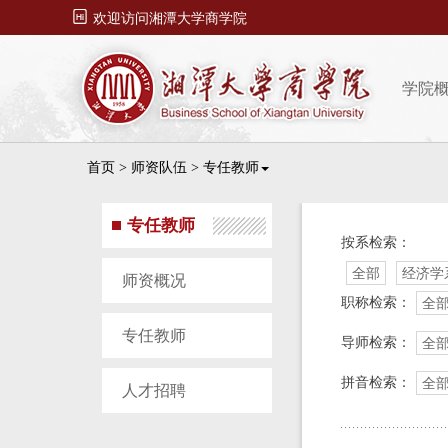

欢迎访问湘潭大学商学院
学院
首页
>
师资队伍
>
专任教师
专任教师
按系检索：
全部
经济学
师资概况
职称检索：
全
专任教师
导师检索：
全
拼音检索：
全
人才招聘