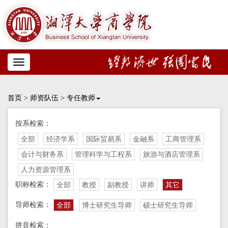
Toggle
navigation
首页
>
师资队伍
>
专任教师
按系检索：
全部
经济学系
国际贸易系
金融系
工商管理系
会计与财务系
管理科学与工程系
旅游与酒店管理系
人力资源管理系
职称检索：
全部
教授
副教授
讲师
其它
导师检索：
全部
博士研究生导师
硕士研究生导师
拼音检索：