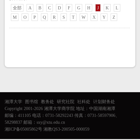
全部
A
B
C
D
F
G
H
J
K
L
M
O
P
Q
R
S
T
W
X
Y
Z
湘潭大学
图书馆
教务处
研究社院
社科处
计划财务处
Copyright 2001-2026 湘潭大学商学院 地址：中国湖南湘潭
邮编：411105 电话：0731-58292243 传真：0731-58597906、
58298837 邮箱：sxy@xtu.edu.cn
湘ICP备05005862号 湘教QS3-200505-000059