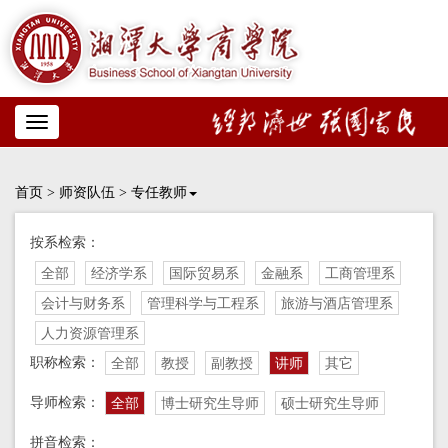
Toggle
navigation
首页
>
师资队伍
>
专任教师
按系检索：
全部
经济学系
国际贸易系
金融系
工商管理系
会计与财务系
管理科学与工程系
旅游与酒店管理系
人力资源管理系
职称检索：
全部
教授
副教授
讲师
其它
导师检索：
全部
博士研究生导师
硕士研究生导师
拼音检索：