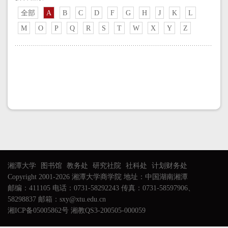
全部
A
B
C
D
F
G
H
J
K
L
M
O
P
Q
R
S
T
W
X
Y
Z
湘潭大学
图书馆
教务处
研究社院
社科处
计划财务处
Copyright 2001-2026 湘潭大学商学院 地址：中国湖南湘潭
邮编：411105 电话：0731-58292243 传真：0731-58597906、
58298837 邮箱：sxy@xtu.edu.cn
湘ICP备05005862号 湘教QS3-200505-000059