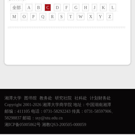
全部
A
B
C
D
F
G
H
J
K
L
M
O
P
Q
R
S
T
W
X
Y
Z
湘潭大学
图书馆
教务处
研究社院
社科处
计划财务处
Copyright 2001-2026 湘潭大学商学院 地址：中国湖南湘潭
邮编：411105 电话：0731-58292243 传真：0731-58597906、
58298837 邮箱：sxy@xtu.edu.cn
湘ICP备05005862号 湘教QS3-200505-000059