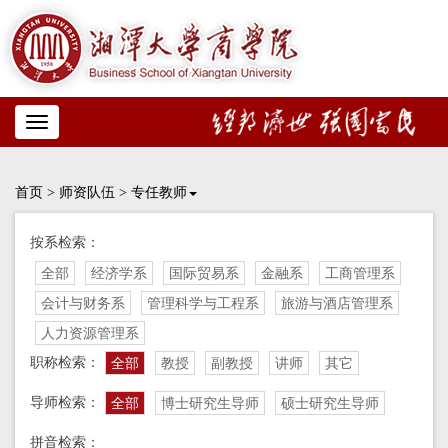
Toggle
navigation
首页
>
师资队伍
>
专任教师
按系检索：
全部
经济学系
国际贸易系
金融系
工商管理系
会计与财务系
管理科学与工程系
旅游与酒店管理系
人力资源管理系
职称检索：
全部
教授
副教授
讲师
其它
导师检索：
全部
博士研究生导师
硕士研究生导师
拼音检索：