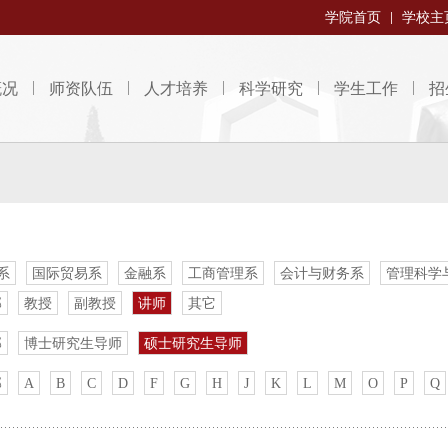
学院首页
学校主
概况
师资队伍
人才培养
科学研究
学生工作
招
系
国际贸易系
金融系
工商管理系
会计与财务系
管理科学
部
教授
副教授
讲师
其它
部
博士研究生导师
硕士研究生导师
部
A
B
C
D
F
G
H
J
K
L
M
O
P
Q