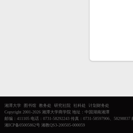
湘潭大学
图书馆
教务处
研究社院
社科处
计划财务处
Copyright 2001-2026 湘潭大学商学院 地址：中国湖南湘潭
邮编：411105 电话：0731-58292243 传真：0731-58597906、58298837 邮
湘ICP备05005862号 湘教QS3-200505-000059