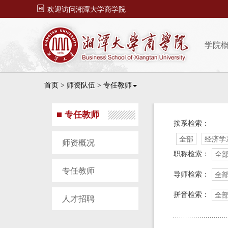

欢迎访问湘潭大学商学院
学院
首页
>
师资队伍
>
专任教师
专任教师
按系检索：
全部
经济学
师资概况
职称检索：
全
专任教师
导师检索：
全
拼音检索：
全
人才招聘