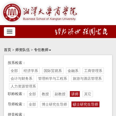
Toggle
navigation
首页
>
师资队伍
>
专任教师
按系检索：
全部
经济学系
国际贸易系
金融系
工商管理系
会计与财务系
管理科学与工程系
旅游与酒店管理系
人力资源管理系
职称检索：
全部
教授
副教授
讲师
其它
导师检索：
全部
博士研究生导师
硕士研究生导师
拼音检索：