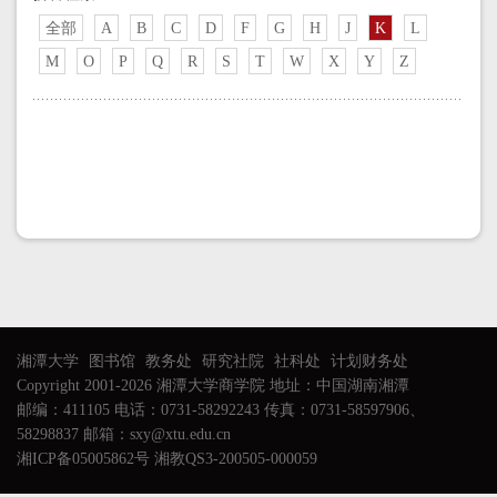
全部
A
B
C
D
F
G
H
J
K
L
M
O
P
Q
R
S
T
W
X
Y
Z
湘潭大学
图书馆
教务处
研究社院
社科处
计划财务处
Copyright 2001-2026 湘潭大学商学院 地址：中国湖南湘潭
邮编：411105 电话：0731-58292243 传真：0731-58597906、
58298837 邮箱：sxy@xtu.edu.cn
湘ICP备05005862号 湘教QS3-200505-000059