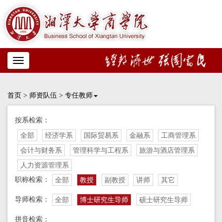
Toggle
navigation
首页
>
师资队伍
>
专任教师
按系检索：
全部
经济学系
国际贸易系
金融系
工商管理系
会计与财务系
管理科学与工程系
旅游与酒店管理系
人力资源管理系
职称检索：
全部
教授
副教授
讲师
其它
导师检索：
全部
博士研究生导师
硕士研究生导师
拼音检索：