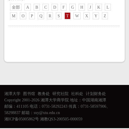
全部
A
B
C
D
F
G
H
J
K
L
M
O
P
Q
R
S
T
W
X
Y
Z
湘潭大学
图书馆
教务处
研究社院
社科处
计划财务处
Copyright 2001-2026 湘潭大学商学院 地址：中国湖南湘潭
邮编：411105 电话：0731-58292243 传真：0731-58597906、
58298837 邮箱：sxy@xtu.edu.cn
湘ICP备05005862号 湘教QS3-200505-000059