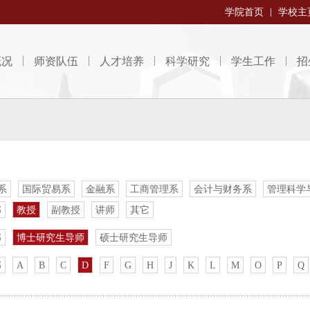
学院首页
学校主
概况
师资队伍
人才培养
科学研究
学生工作
招
系
国际贸易系
金融系
工商管理系
会计与财务系
管理科学
部
教授
副教授
讲师
其它
部
博士研究生导师
硕士研究生导师
部
A
B
C
D
F
G
H
J
K
L
M
O
P
Q