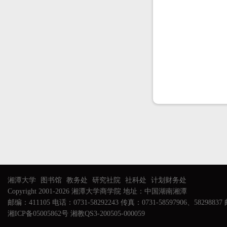
湘潭大学
图书馆
教务处
研究社院
社科处
计划财务处
Copyright 2001-2026 湘潭大学商学院 地址：中国湖南湘潭
邮编：411105 电话：0731-58292243 传真：0731-58597906、58298837 邮
湘ICP备05005862号 湘教QS3-200505-000059