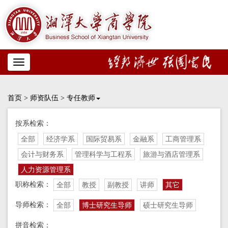
Toggle
navigation
首页
>
师资队伍
>
专任教师
按系检索：
全部
经济学系
国际贸易系
金融系
工商管理系
会计与财务系
管理科学与工程系
旅游与酒店管理系
人力资源管理系
职称检索：
全部
教授
副教授
讲师
其它
导师检索：
全部
博士研究生导师
硕士研究生导师
拼音检索：