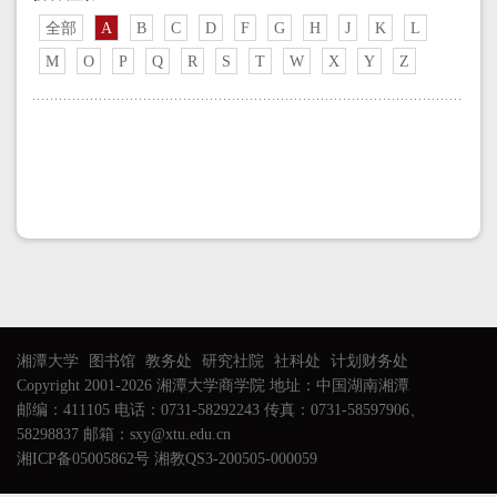
全部
A
B
C
D
F
G
H
J
K
L
M
O
P
Q
R
S
T
W
X
Y
Z
湘潭大学
图书馆
教务处
研究社院
社科处
计划财务处
Copyright 2001-2026 湘潭大学商学院 地址：中国湖南湘潭
邮编：411105 电话：0731-58292243 传真：0731-58597906、
58298837 邮箱：sxy@xtu.edu.cn
湘ICP备05005862号 湘教QS3-200505-000059