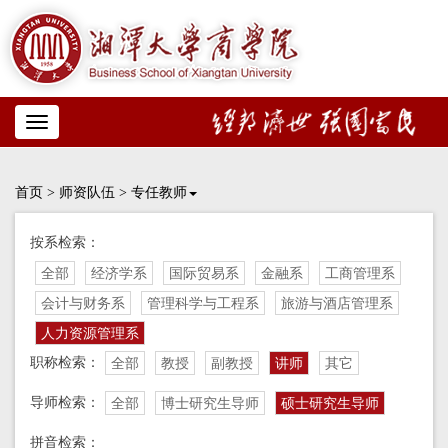
Toggle
navigation
首页
>
师资队伍
>
专任教师
按系检索：
全部
经济学系
国际贸易系
金融系
工商管理系
会计与财务系
管理科学与工程系
旅游与酒店管理系
人力资源管理系
职称检索：
全部
教授
副教授
讲师
其它
导师检索：
全部
博士研究生导师
硕士研究生导师
拼音检索：