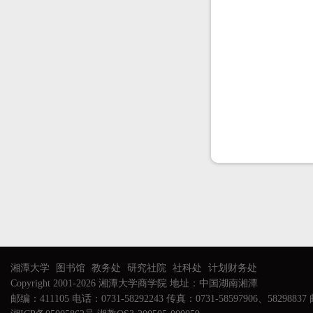
湘潭大学
图书馆
教务处
研究社院
社科处
计划财务处
Copyright 2001-2026 湘潭大学商学院 地址：中国湖南湘潭
邮编：411105 电话：0731-58292243 传真：0731-58597906、58298837 邮