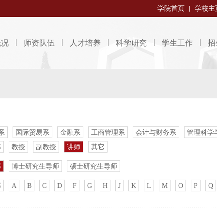
学院首页
学校主
概况
师资队伍
人才培养
科学研究
学生工作
招
系
国际贸易系
金融系
工商管理系
会计与财务系
管理科学
部
教授
副教授
讲师
其它
部
博士研究生导师
硕士研究生导师
部
A
B
C
D
F
G
H
J
K
L
M
O
P
Q