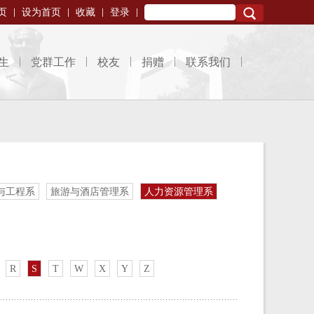
页
设为首页
收藏
登录
Search
生
党群工作
校友
捐赠
联系我们
与工程系
旅游与酒店管理系
人力资源管理系
R
S
T
W
X
Y
Z