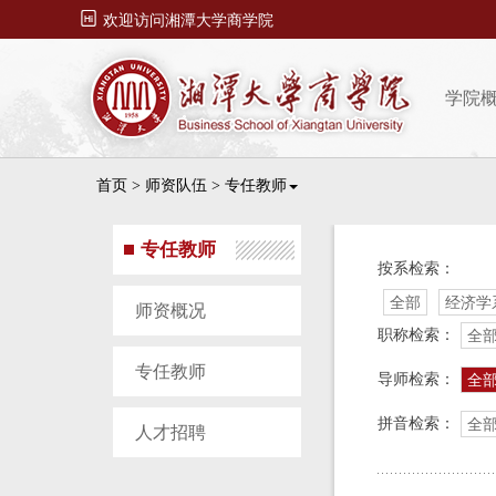

欢迎访问湘潭大学商学院
学院
首页
>
师资队伍
>
专任教师
专任教师
按系检索：
全部
经济学
师资概况
职称检索：
全
专任教师
导师检索：
全
拼音检索：
全
人才招聘