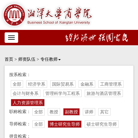
Toggle
navigation
首页
>
师资队伍
>
专任教师
按系检索：
全部
经济学系
国际贸易系
金融系
工商管理系
会计与财务系
管理科学与工程系
旅游与酒店管理系
人力资源管理系
职称检索：
全部
教授
副教授
讲师
其它
导师检索：
全部
博士研究生导师
硕士研究生导师
拼音检索：