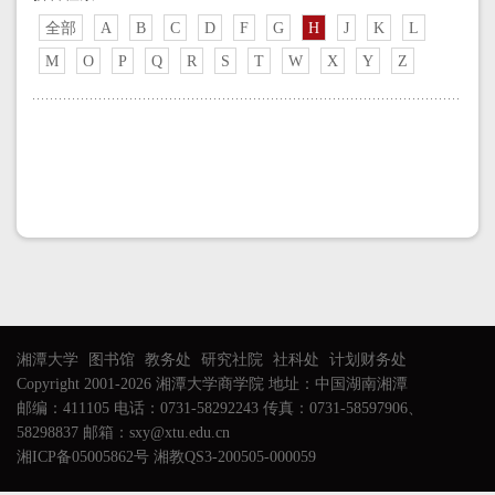
全部
A
B
C
D
F
G
H
J
K
L
M
O
P
Q
R
S
T
W
X
Y
Z
湘潭大学
图书馆
教务处
研究社院
社科处
计划财务处
Copyright 2001-2026 湘潭大学商学院 地址：中国湖南湘潭
邮编：411105 电话：0731-58292243 传真：0731-58597906、
58298837 邮箱：sxy@xtu.edu.cn
湘ICP备05005862号 湘教QS3-200505-000059