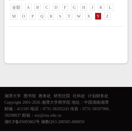
全部
A
B
C
D
F
G
H
J
K
L
M
O
P
Q
R
S
T
W
X
Y
Z
湘潭大学
图书馆
教务处
研究社院
社科处
计划财务处
Copyright 2001-2026 湘潭大学商学院 地址：中国湖南湘潭
邮编：411105 电话：0731-58292243 传真：0731-58597906、
58298837 邮箱：sxy@xtu.edu.cn
湘ICP备05005862号 湘教QS3-200505-000059