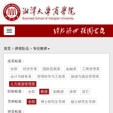
Toggle
navigation
首页
>
师资队伍
>
专任教师
按系检索：
全部
经济学系
国际贸易系
金融系
工商管理系
会计与财务系
管理科学与工程系
旅游与酒店管理系
人力资源管理系
职称检索：
全部
教授
副教授
讲师
其它
导师检索：
全部
博士研究生导师
硕士研究生导师
拼音检索：