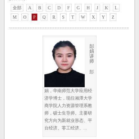
全部
A
B
C
D
F
G
H
J
K
L
M
O
P
Q
R
S
T
W
X
Y
Z
彭
娟
讲
师
彭
娟，华南师范大学应用经
济学博士，现任湘潭大学
商学院人力资源管理系教
师，硕士生导师。主要研
究方向为新就业形态、平
台经济、零工经济、...