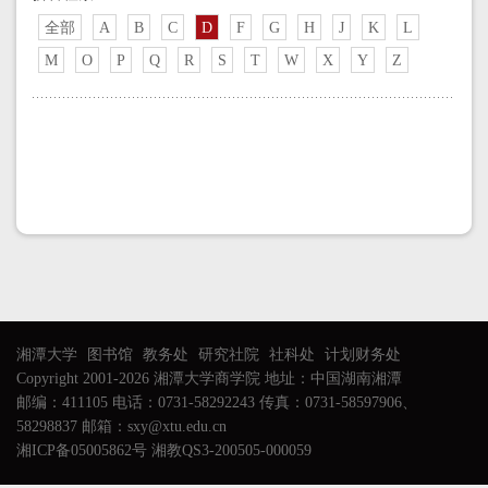
全部
A
B
C
D
F
G
H
J
K
L
M
O
P
Q
R
S
T
W
X
Y
Z
湘潭大学
图书馆
教务处
研究社院
社科处
计划财务处
Copyright 2001-2026 湘潭大学商学院 地址：中国湖南湘潭
邮编：411105 电话：0731-58292243 传真：0731-58597906、
58298837 邮箱：sxy@xtu.edu.cn
湘ICP备05005862号 湘教QS3-200505-000059