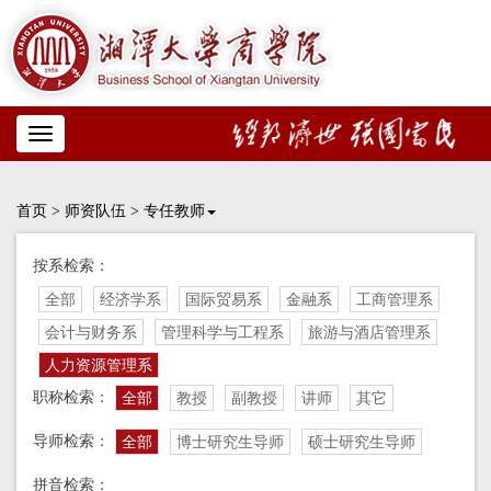
Toggle
navigation
首页
>
师资队伍
>
专任教师
按系检索：
全部
经济学系
国际贸易系
金融系
工商管理系
会计与财务系
管理科学与工程系
旅游与酒店管理系
人力资源管理系
职称检索：
全部
教授
副教授
讲师
其它
导师检索：
全部
博士研究生导师
硕士研究生导师
拼音检索：