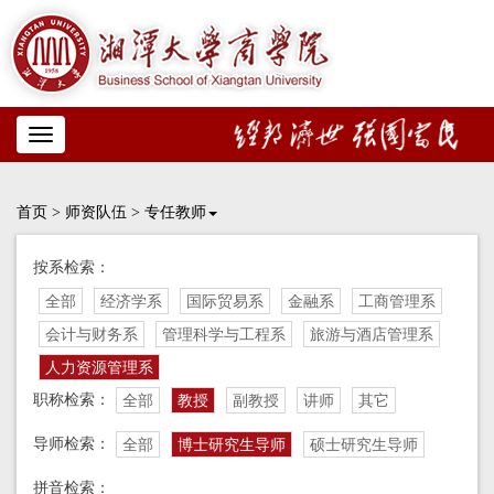
Toggle
navigation
首页
>
师资队伍
>
专任教师
按系检索：
全部
经济学系
国际贸易系
金融系
工商管理系
会计与财务系
管理科学与工程系
旅游与酒店管理系
人力资源管理系
职称检索：
全部
教授
副教授
讲师
其它
导师检索：
全部
博士研究生导师
硕士研究生导师
拼音检索：