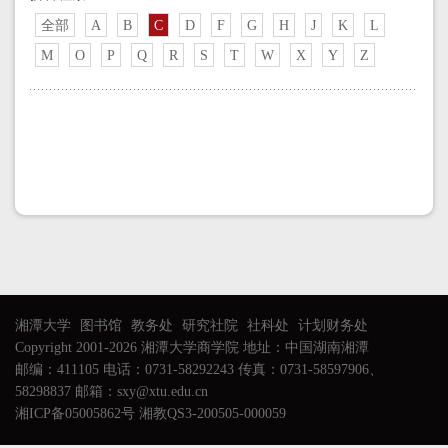
全部
A
B
C
D
F
G
H
J
K
L
M
O
P
Q
R
S
T
W
X
Y
Z
湘潭大学
图书馆
教务处
研究社院
社科处
计划财务处
Copyright 2001-2026 湘潭大学商学院 地址：中国湖南湘潭
邮编：411105 电话：0731-58292243 传真：0731-58597906、
58298837 邮箱：sxy@xtu.edu.cn
湘ICP备05005862号 湘教QS3-200505-000059