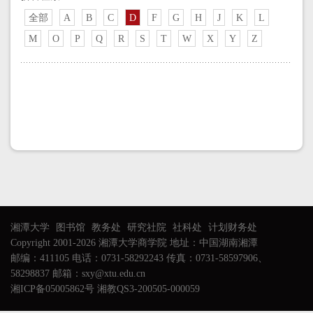
全部
A
B
C
D
F
G
H
J
K
L
M
O
P
Q
R
S
T
W
X
Y
Z
湘潭大学
图书馆
教务处
研究社院
社科处
计划财务处
Copyright 2001-2026 湘潭大学商学院 地址：中国湖南湘潭
邮编：411105 电话：0731-58292243 传真：0731-58597906、
58298837 邮箱：sxy@xtu.edu.cn
湘ICP备05005862号 湘教QS3-200505-000059