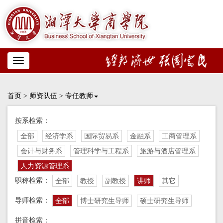
Toggle
navigation
首页
>
师资队伍
>
专任教师
按系检索：
全部
经济学系
国际贸易系
金融系
工商管理系
会计与财务系
管理科学与工程系
旅游与酒店管理系
人力资源管理系
职称检索：
全部
教授
副教授
讲师
其它
导师检索：
全部
博士研究生导师
硕士研究生导师
拼音检索：