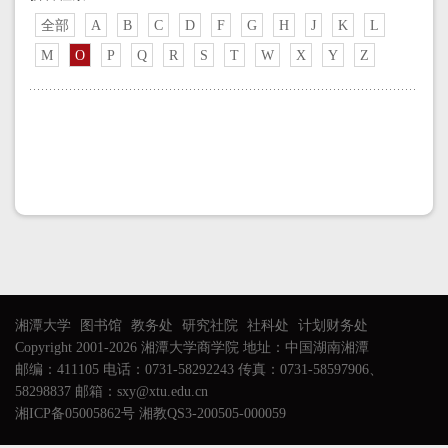
全部
A
B
C
D
F
G
H
J
K
L
M
O
P
Q
R
S
T
W
X
Y
Z
湘潭大学
图书馆
教务处
研究社院
社科处
计划财务处
Copyright 2001-2026 湘潭大学商学院 地址：中国湖南湘潭
邮编：411105 电话：0731-58292243 传真：0731-58597906、
58298837 邮箱：sxy@xtu.edu.cn
湘ICP备05005862号 湘教QS3-200505-000059