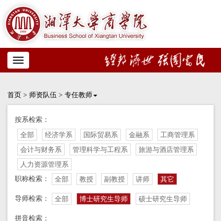
Toggle
navigation
首页
>
师资队伍
>
专任教师
按系检索：
全部
经济学系
国际贸易系
金融系
工商管理系
会计与财务系
管理科学与工程系
旅游与酒店管理系
人力资源管理系
职称检索：
全部
教授
副教授
讲师
其它
导师检索：
全部
博士研究生导师
硕士研究生导师
拼音检索：