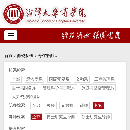
Toggle
navigation
首页
>
师资队伍
>
专任教师
按系检索：
全部
经济学系
国际贸易系
金融系
工商管理系
会计与财务系
管理科学与工程系
旅游与酒店管理系
人力资源管理系
职称检索：
全部
教授
副教授
讲师
其它
导师检索：
全部
博士研究生导师
硕士研究生导师
拼音检索：