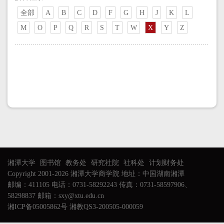
全部
A
B
C
D
F
G
H
J
K
L
M
O
P
Q
R
S
T
W
X
Y
Z
湘潭大学
图书馆
教务处
研究社院
社科处
计划财务处
Copyright 2001-2026 湘潭大学商学院 地址：中国湖南湘潭
邮编：411105 电话：0731-58292243 传真：0731-58597906、
58298837 邮箱：sxy@xtu.edu.cn
湘ICP备05005862号 湘教QS3-200505-000059