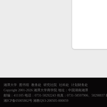
湘潭大学
图书馆
教务处
研究社院
社科处
计划财务处
Copyright 2001-2026 湘潭大学商学院 地址：中国湖南湘潭
邮编：411105 电话：0731-58292243 传真：0731-58597906、58298837 邮
湘ICP备05005862号 湘教QS3-200505-000059