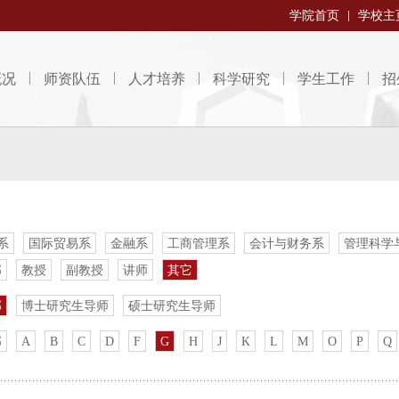
学院首页
学校主
概况
师资队伍
人才培养
科学研究
学生工作
招
系
国际贸易系
金融系
工商管理系
会计与财务系
管理科学
部
教授
副教授
讲师
其它
部
博士研究生导师
硕士研究生导师
部
A
B
C
D
F
G
H
J
K
L
M
O
P
Q