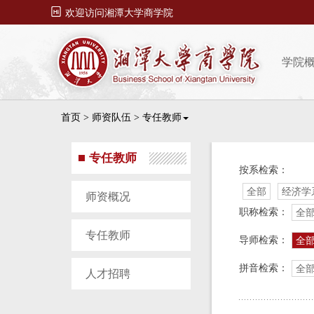

欢迎访问湘潭大学商学院
学院
首页
>
师资队伍
>
专任教师
专任教师
按系检索：
全部
经济学
师资概况
职称检索：
全
专任教师
导师检索：
全
拼音检索：
全
人才招聘