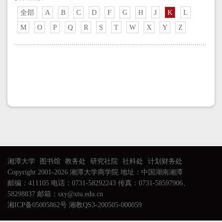
全部
A
B
C
D
F
G
H
J
K
L
M
O
P
Q
R
S
T
W
X
Y
Z
湘潭大学
图书馆
教务处
研究社院
社科处
计划财务处
Copyright 2001-2026 湘潭大学商学院 地址：中国湖南湘潭
邮编：411105 电话：0731-58292243 传真：0731-58597906、
58298837 邮箱：sxy@xtu.edu.cn
湘ICP备05005862号 湘教QS3-200505-000059