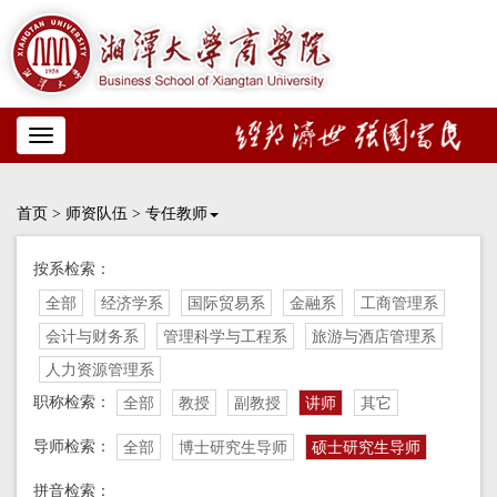
Toggle
navigation
首页
>
师资队伍
>
专任教师
按系检索：
全部
经济学系
国际贸易系
金融系
工商管理系
会计与财务系
管理科学与工程系
旅游与酒店管理系
人力资源管理系
职称检索：
全部
教授
副教授
讲师
其它
导师检索：
全部
博士研究生导师
硕士研究生导师
拼音检索：