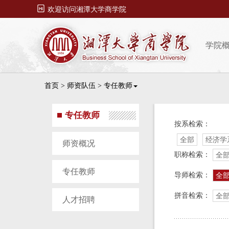

欢迎访问湘潭大学商学院
学院
首页
>
师资队伍
>
专任教师
专任教师
按系检索：
全部
经济学
师资概况
职称检索：
全
专任教师
导师检索：
全
拼音检索：
全
人才招聘