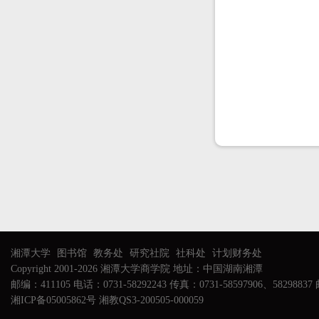
湘潭大学
图书馆
教务处
研究社院
社科处
计划财务处
Copyright 2001-2026 湘潭大学商学院 地址：中国湖南湘潭
邮编：411105 电话：0731-58292243 传真：0731-58597906、58298837 邮
湘ICP备05005862号 湘教QS3-200505-000059