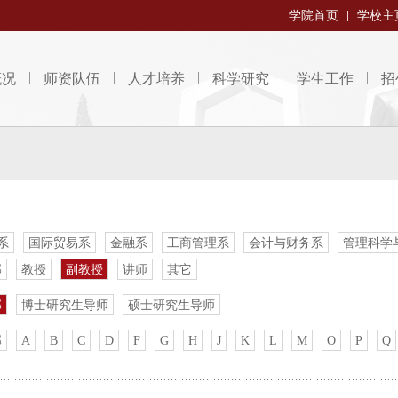
学院首页
学校主
概况
师资队伍
人才培养
科学研究
学生工作
招
系
国际贸易系
金融系
工商管理系
会计与财务系
管理科学
部
教授
副教授
讲师
其它
部
博士研究生导师
硕士研究生导师
部
A
B
C
D
F
G
H
J
K
L
M
O
P
Q