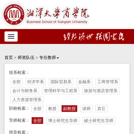
Toggle
navigation
首页
>
师资队伍
>
专任教师
按系检索：
全部
经济学系
国际贸易系
金融系
工商管理系
会计与财务系
管理科学与工程系
旅游与酒店管理系
人力资源管理系
职称检索：
全部
教授
副教授
讲师
其它
导师检索：
全部
博士研究生导师
硕士研究生导师
拼音检索：