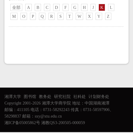
全部
A
B
C
D
F
G
H
J
K
L
M
O
P
Q
R
S
T
W
X
Y
Z
湘潭大学
图书馆
教务处
研究社院
社科处
计划财务处
Copyright 2001-2026 湘潭大学商学院 地址：中国湖南湘潭
邮编：411105 电话：0731-58292243 传真：0731-58597906、
58298837 邮箱：sxy@xtu.edu.cn
湘ICP备05005862号 湘教QS3-200505-000059