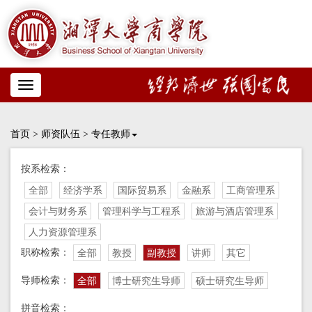
Toggle
navigation
首页
>
师资队伍
>
专任教师
按系检索：
全部
经济学系
国际贸易系
金融系
工商管理系
会计与财务系
管理科学与工程系
旅游与酒店管理系
人力资源管理系
职称检索：
全部
教授
副教授
讲师
其它
导师检索：
全部
博士研究生导师
硕士研究生导师
拼音检索：