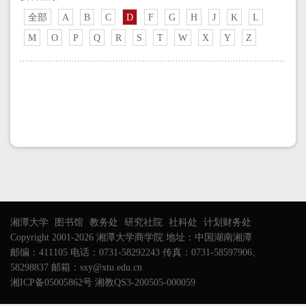
全部
A
B
C
D
F
G
H
J
K
L
M
O
P
Q
R
S
T
W
X
Y
Z
湘潭大学
图书馆
教务处
研究社院
社科处
计划财务处
Copyright 2001-2026 湘潭大学商学院 地址：中国湖南湘潭
邮编：411105 电话：0731-58292243 传真：0731-58597906、
58298837 邮箱：sxy@xtu.edu.cn
湘ICP备05005862号 湘教QS3-200505-000059