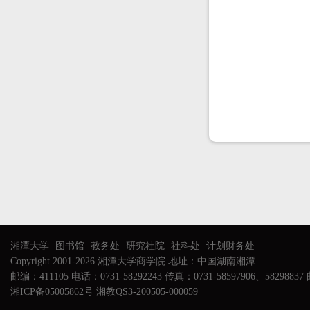
湘潭大学
图书馆
教务处
研究社院
社科处
计划财务处
Copyright 2001-2026 湘潭大学商学院 地址：中国湖南湘潭
邮编：411105 电话：0731-58292243 传真：0731-58597906、58298837 邮
湘ICP备05005862号 湘教QS3-200505-000059