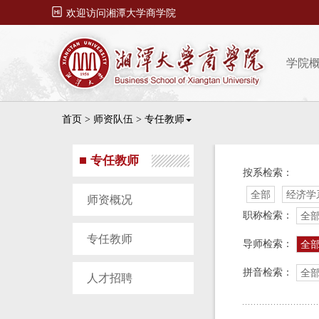

欢迎访问湘潭大学商学院
学院
首页
>
师资队伍
>
专任教师
专任教师
按系检索：
全部
经济学
师资概况
职称检索：
全
专任教师
导师检索：
全
拼音检索：
全
人才招聘