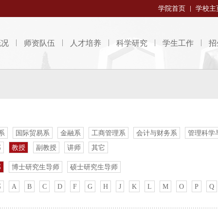
学院首页
学校主
概况
师资队伍
人才培养
科学研究
学生工作
招
系
国际贸易系
金融系
工商管理系
会计与财务系
管理科学
部
教授
副教授
讲师
其它
部
博士研究生导师
硕士研究生导师
部
A
B
C
D
F
G
H
J
K
L
M
O
P
Q