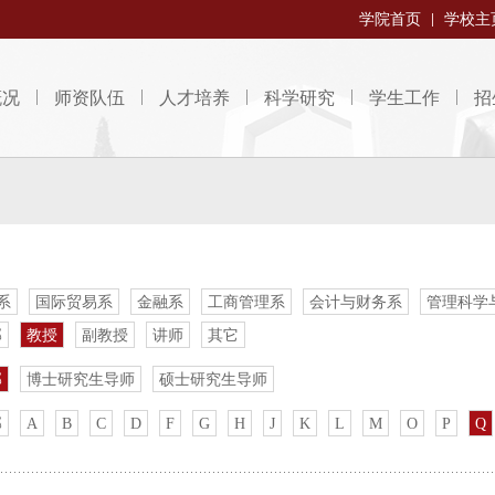
学院首页
学校主
概况
师资队伍
人才培养
科学研究
学生工作
招
系
国际贸易系
金融系
工商管理系
会计与财务系
管理科学
部
教授
副教授
讲师
其它
部
博士研究生导师
硕士研究生导师
部
A
B
C
D
F
G
H
J
K
L
M
O
P
Q