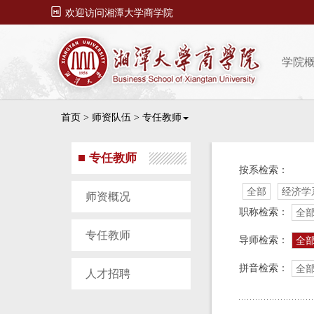

欢迎访问湘潭大学商学院
学院
首页
>
师资队伍
>
专任教师
专任教师
按系检索：
全部
经济学
师资概况
职称检索：
全
专任教师
导师检索：
全
拼音检索：
全
人才招聘