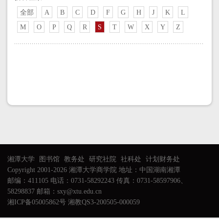
全部
A
B
C
D
F
G
H
J
K
L
M
O
P
Q
R
S
T
W
X
Y
Z
湘潭大学
图书馆
教务处
研究社院
社科处
计划财务处
Copyright 2001-2026 湘潭大学商学院 地址：中国湖南湘潭
邮编：411105 电话：0731-58292243 传真：0731-58597906、
58298837 邮箱：sxy@xtu.edu.cn
湘ICP备05005862号 湘教QS3-200505-000059