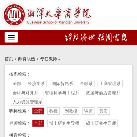
Toggle
navigation
首页
>
师资队伍
>
专任教师
按系检索：
全部
经济学系
国际贸易系
金融系
工商管理系
会计与财务系
管理科学与工程系
旅游与酒店管理系
人力资源管理系
职称检索：
全部
教授
副教授
讲师
其它
导师检索：
全部
博士研究生导师
硕士研究生导师
拼音检索：