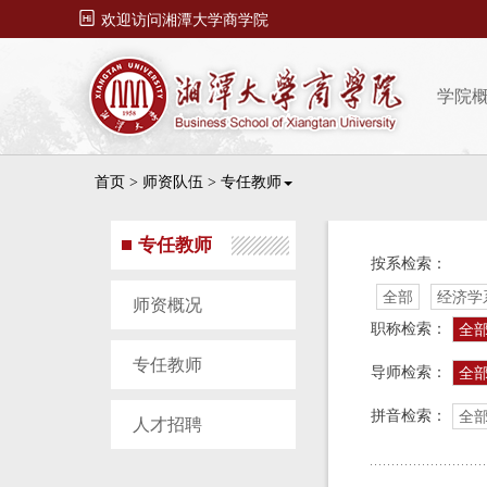

欢迎访问湘潭大学商学院
学院
首页
>
师资队伍
>
专任教师
专任教师
按系检索：
全部
经济学
师资概况
职称检索：
全
专任教师
导师检索：
全
拼音检索：
全
人才招聘