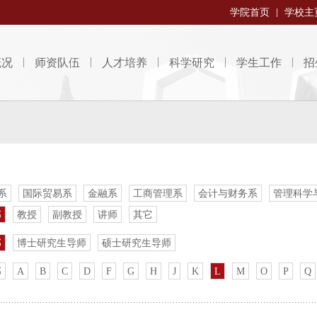
学院首页
学校主
概况
师资队伍
人才培养
科学研究
学生工作
招
系
国际贸易系
金融系
工商管理系
会计与财务系
管理科学
部
教授
副教授
讲师
其它
部
博士研究生导师
硕士研究生导师
部
A
B
C
D
F
G
H
J
K
L
M
O
P
Q