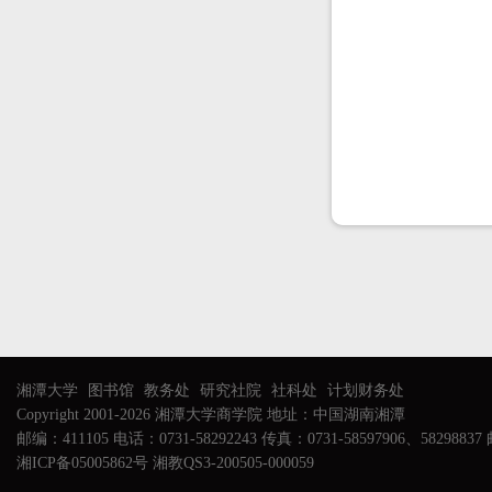
湘潭大学
图书馆
教务处
研究社院
社科处
计划财务处
Copyright 2001-2026 湘潭大学商学院 地址：中国湖南湘潭
邮编：411105 电话：0731-58292243 传真：0731-58597906、58298837 邮
湘ICP备05005862号 湘教QS3-200505-000059