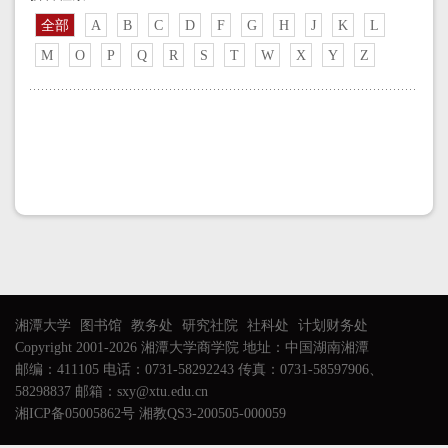
全部
A
B
C
D
F
G
H
J
K
L
M
O
P
Q
R
S
T
W
X
Y
Z
湘潭大学
图书馆
教务处
研究社院
社科处
计划财务处
Copyright 2001-2026 湘潭大学商学院 地址：中国湖南湘潭
邮编：411105 电话：0731-58292243 传真：0731-58597906、
58298837 邮箱：sxy@xtu.edu.cn
湘ICP备05005862号 湘教QS3-200505-000059