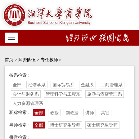
Toggle
navigation
首页
>
师资队伍
>
专任教师
按系检索：
全部
经济学系
国际贸易系
金融系
工商管理系
会计与财务系
管理科学与工程系
旅游与酒店管理系
人力资源管理系
职称检索：
全部
教授
副教授
讲师
其它
导师检索：
全部
博士研究生导师
硕士研究生导师
拼音检索：