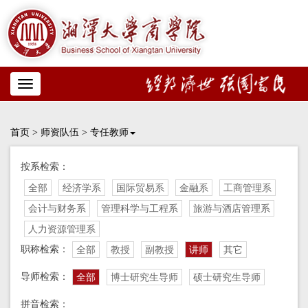
Toggle
navigation
首页
>
师资队伍
>
专任教师
按系检索：
全部
经济学系
国际贸易系
金融系
工商管理系
会计与财务系
管理科学与工程系
旅游与酒店管理系
人力资源管理系
职称检索：
全部
教授
副教授
讲师
其它
导师检索：
全部
博士研究生导师
硕士研究生导师
拼音检索：