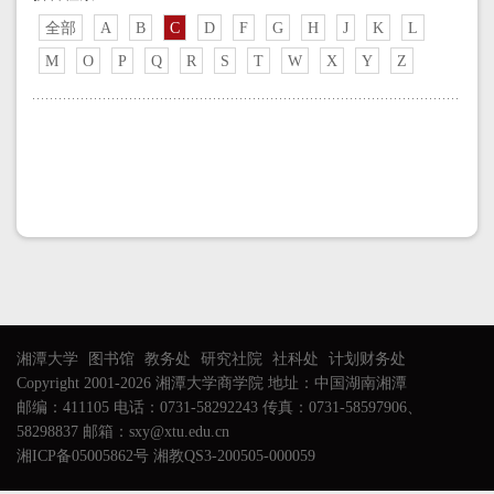
全部
A
B
C
D
F
G
H
J
K
L
M
O
P
Q
R
S
T
W
X
Y
Z
湘潭大学
图书馆
教务处
研究社院
社科处
计划财务处
Copyright 2001-2026 湘潭大学商学院 地址：中国湖南湘潭
邮编：411105 电话：0731-58292243 传真：0731-58597906、
58298837 邮箱：sxy@xtu.edu.cn
湘ICP备05005862号 湘教QS3-200505-000059