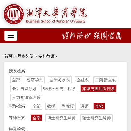
Toggle
navigation
首页
>
师资队伍
>
专任教师
按系检索：
全部
经济学系
国际贸易系
金融系
工商管理系
会计与财务系
管理科学与工程系
旅游与酒店管理系
人力资源管理系
职称检索：
全部
教授
副教授
讲师
其它
导师检索：
全部
博士研究生导师
硕士研究生导师
拼音检索：