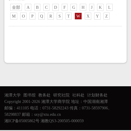
全部
A
B
C
D
F
G
H
J
K
L
M
O
P
Q
R
S
T
W
X
Y
Z
湘潭大学
图书馆
教务处
研究社院
社科处
计划财务处
Copyright 2001-2026 湘潭大学商学院 地址：中国湖南湘潭
邮编：411105 电话：0731-58292243 传真：0731-58597906、
58298837 邮箱：sxy@xtu.edu.cn
湘ICP备05005862号 湘教QS3-200505-000059