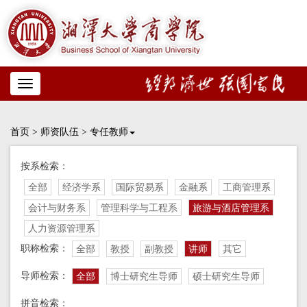
Toggle
navigation
首页
>
师资队伍
>
专任教师
按系检索：
全部
经济学系
国际贸易系
金融系
工商管理系
会计与财务系
管理科学与工程系
旅游与酒店管理系
人力资源管理系
职称检索：
全部
教授
副教授
讲师
其它
导师检索：
全部
博士研究生导师
硕士研究生导师
拼音检索：