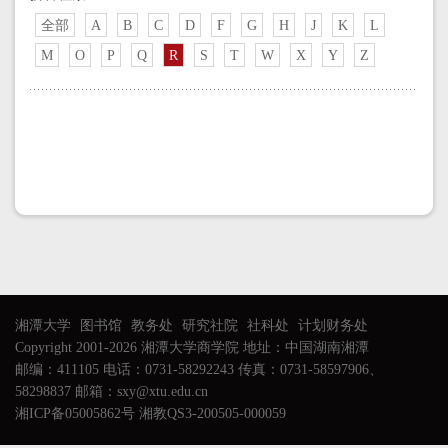
全部
A
B
C
D
F
G
H
J
K
L
M
O
P
Q
R
S
T
W
X
Y
Z
湘潭大学
图书馆
教务处
研究社院
社科处
计划财务处
Copyright 2001-2026 湘潭大学商学院 地址：中国湖南湘潭
邮编：411105 电话：0731-58292243 传真：0731-58597906、
58298837 邮箱：sxy@xtu.edu.cn
湘ICP备05005862号 湘教QS3-200505-000059