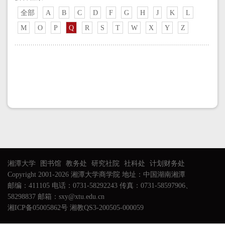
全部
A
B
C
D
F
G
H
J
K
L
M
O
P
Q
R
S
T
W
X
Y
Z
湘潭大学
图书馆
教务处
研究社院
社科处
计划财务处
Copyright 2001-2026 湘潭大学商学院 地址：中国湖南湘潭
邮编：411105 电话：0731-58292243 传真：0731-58597906、
58298837 邮箱：sxy@xtu.edu.cn
湘ICP备05005862号 湘教QS3-200505-000059