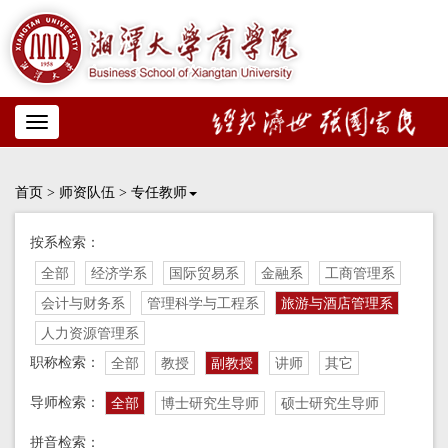
Toggle
navigation
首页
>
师资队伍
>
专任教师
按系检索：
全部
经济学系
国际贸易系
金融系
工商管理系
会计与财务系
管理科学与工程系
旅游与酒店管理系
人力资源管理系
职称检索：
全部
教授
副教授
讲师
其它
导师检索：
全部
博士研究生导师
硕士研究生导师
拼音检索：