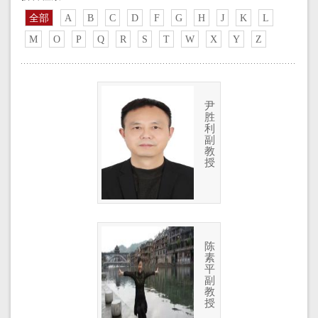
全部
A
B
C
D
F
G
H
J
K
L
M
O
P
Q
R
S
T
W
X
Y
Z
尹
胜
利
副
教
授
陈
素
平
副
教
授