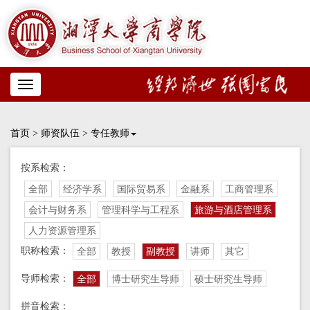
Toggle
navigation
首页
>
师资队伍
>
专任教师
按系检索：
全部
经济学系
国际贸易系
金融系
工商管理系
会计与财务系
管理科学与工程系
旅游与酒店管理系
人力资源管理系
职称检索：
全部
教授
副教授
讲师
其它
导师检索：
全部
博士研究生导师
硕士研究生导师
拼音检索：