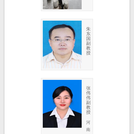
朱
东
国
副
教
授
张
伟
伟
副
教
授
河
南