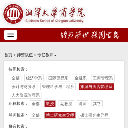
Toggle
navigation
首页
>
师资队伍
>
专任教师
按系检索：
全部
经济学系
国际贸易系
金融系
工商管理系
会计与财务系
管理科学与工程系
旅游与酒店管理系
人力资源管理系
职称检索：
全部
教授
副教授
讲师
其它
导师检索：
全部
博士研究生导师
硕士研究生导师
拼音检索：