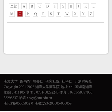
全部
A
B
C
D
F
G
H
J
K
L
M
O
P
Q
R
S
T
W
X
Y
Z
湘潭大学
图书馆
教务处
研究社院
社科处
计划财务处
Copyright 2001-2026 湘潭大学商学院 地址：中国湖南湘潭
邮编：411105 电话：0731-58292243 传真：0731-58597906、
58298837 邮箱：sxy@xtu.edu.cn
湘ICP备05005862号 湘教QS3-200505-000059