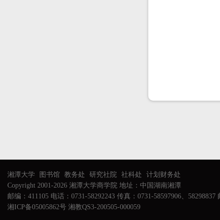
湘潭大学
图书馆
教务处
研究社院
社科处
计划财务处
Copyright 2001-2026 湘潭大学商学院 地址：中国湖南湘潭
邮编：411105 电话：0731-58292243 传真：0731-58597906、58298837 邮
湘ICP备05005862号 湘教QS3-200505-000059