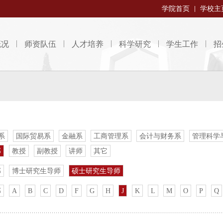
学院首页
学校主
概况
师资队伍
人才培养
科学研究
学生工作
招
系
国际贸易系
金融系
工商管理系
会计与财务系
管理科学
部
教授
副教授
讲师
其它
部
博士研究生导师
硕士研究生导师
部
A
B
C
D
F
G
H
J
K
L
M
O
P
Q