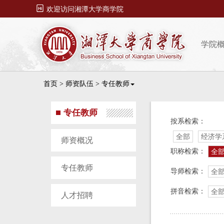

欢迎访问湘潭大学商学院
学院
首页
>
师资队伍
>
专任教师
专任教师
按系检索：
全部
经济学
师资概况
职称检索：
全
专任教师
导师检索：
全
拼音检索：
全
人才招聘