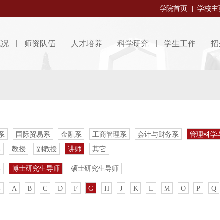
学院首页
学校主
概况
师资队伍
人才培养
科学研究
学生工作
招
系
国际贸易系
金融系
工商管理系
会计与财务系
管理科学
部
教授
副教授
讲师
其它
部
博士研究生导师
硕士研究生导师
部
A
B
C
D
F
G
H
J
K
L
M
O
P
Q