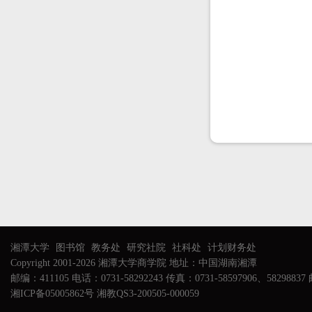
湘潭大学
图书馆
教务处
研究社院
社科处
计划财务处
Copyright 2001-2026 湘潭大学商学院 地址：中国湖南湘潭
邮编：411105 电话：0731-58292243 传真：0731-58597906、58298837 邮
湘ICP备05005862号 湘教QS3-200505-000059