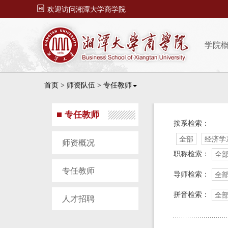

欢迎访问湘潭大学商学院
学院
首页
>
师资队伍
>
专任教师
专任教师
按系检索：
全部
经济学
师资概况
职称检索：
全
专任教师
导师检索：
全
拼音检索：
全
人才招聘