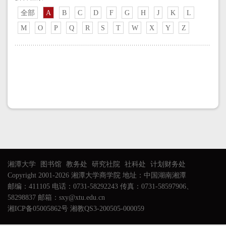
全部
A
B
C
D
F
G
H
J
K
L
M
O
P
Q
R
S
T
W
X
Y
Z
湘潭大学
图书馆
教务处
研究社院
社科处
计划财务处
Copyright 2001-2026 湘潭大学商学院 地址：中国湖南湘潭
邮编：411105 电话：0731-58292243 传真：0731-58597906、
58298837 邮箱：sxy@xtu.edu.cn
湘ICP备05005862号 湘教QS3-200505-000059