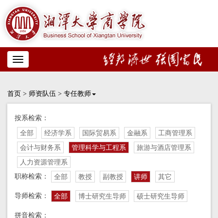
Toggle
navigation
首页
>
师资队伍
>
专任教师
按系检索：
全部
经济学系
国际贸易系
金融系
工商管理系
会计与财务系
管理科学与工程系
旅游与酒店管理系
人力资源管理系
职称检索：
全部
教授
副教授
讲师
其它
导师检索：
全部
博士研究生导师
硕士研究生导师
拼音检索：