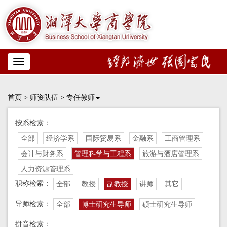
Toggle
navigation
首页
>
师资队伍
>
专任教师
按系检索：
全部
经济学系
国际贸易系
金融系
工商管理系
会计与财务系
管理科学与工程系
旅游与酒店管理系
人力资源管理系
职称检索：
全部
教授
副教授
讲师
其它
导师检索：
全部
博士研究生导师
硕士研究生导师
拼音检索：