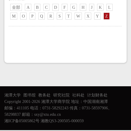
全部
A
B
C
D
F
G
H
J
K
L
M
O
P
Q
R
S
T
W
X
Y
Z
湘潭大学
图书馆
教务处
研究社院
社科处
计划财务处
Copyright 2001-2026 湘潭大学商学院 地址：中国湖南湘潭
邮编：411105 电话：0731-58292243 传真：0731-58597906、
58298837 邮箱：sxy@xtu.edu.cn
湘ICP备05005862号 湘教QS3-200505-000059