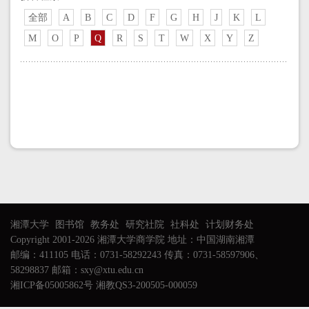
全部
A
B
C
D
F
G
H
J
K
L
M
O
P
Q
R
S
T
W
X
Y
Z
湘潭大学
图书馆
教务处
研究社院
社科处
计划财务处
Copyright 2001-2026 湘潭大学商学院 地址：中国湖南湘潭
邮编：411105 电话：0731-58292243 传真：0731-58597906、
58298837 邮箱：sxy@xtu.edu.cn
湘ICP备05005862号 湘教QS3-200505-000059