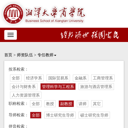
Toggle
navigation
首页
>
师资队伍
>
专任教师
按系检索：
全部
经济学系
国际贸易系
金融系
工商管理系
会计与财务系
管理科学与工程系
旅游与酒店管理系
人力资源管理系
职称检索：
全部
教授
副教授
讲师
其它
导师检索：
全部
博士研究生导师
硕士研究生导师
拼音检索：