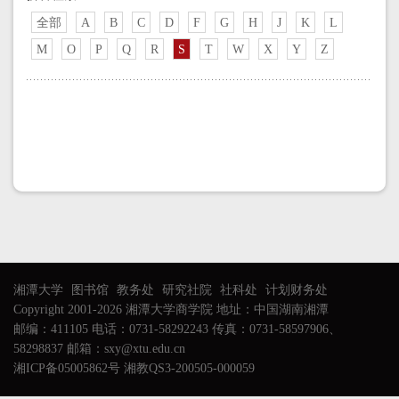
全部
A
B
C
D
F
G
H
J
K
L
M
O
P
Q
R
S
T
W
X
Y
Z
湘潭大学
图书馆
教务处
研究社院
社科处
计划财务处
Copyright 2001-2026 湘潭大学商学院 地址：中国湖南湘潭
邮编：411105 电话：0731-58292243 传真：0731-58597906、
58298837 邮箱：sxy@xtu.edu.cn
湘ICP备05005862号 湘教QS3-200505-000059