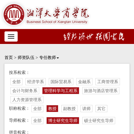
Toggle
navigation
首页
>
师资队伍
>
专任教师
按系检索：
全部
经济学系
国际贸易系
金融系
工商管理系
会计与财务系
管理科学与工程系
旅游与酒店管理系
人力资源管理系
职称检索：
全部
教授
副教授
讲师
其它
导师检索：
全部
博士研究生导师
硕士研究生导师
拼音检索：