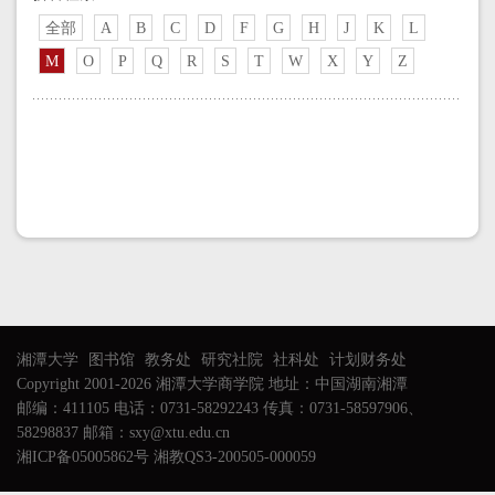
全部
A
B
C
D
F
G
H
J
K
L
M
O
P
Q
R
S
T
W
X
Y
Z
湘潭大学
图书馆
教务处
研究社院
社科处
计划财务处
Copyright 2001-2026 湘潭大学商学院 地址：中国湖南湘潭
邮编：411105 电话：0731-58292243 传真：0731-58597906、
58298837 邮箱：sxy@xtu.edu.cn
湘ICP备05005862号 湘教QS3-200505-000059