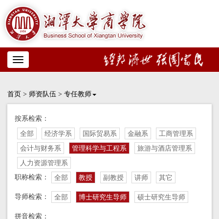
Toggle
navigation
首页
>
师资队伍
>
专任教师
按系检索：
全部
经济学系
国际贸易系
金融系
工商管理系
会计与财务系
管理科学与工程系
旅游与酒店管理系
人力资源管理系
职称检索：
全部
教授
副教授
讲师
其它
导师检索：
全部
博士研究生导师
硕士研究生导师
拼音检索：